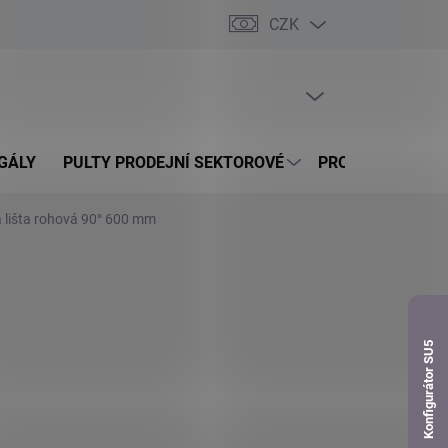
CZK
dnávka
PRÁZDNÝ KOŠÍK
NÁKUPNÍ
KOŠÍK
GÁLY
PULTY PRODEJNÍ SEKTOROVÉ
PROSKLENÉ VITR
 lišta rohová 90° 600 mm
Konfigurátor SU5