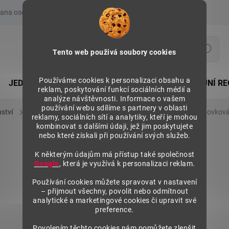
ana osobních údajů
Prohlášení o používání COOKIES
Moje obje
Hledat
Tento web použivá soubory cookies
Používáme cookies k personalizaci obsahu a
JEDNOSTRANNÉ REGÁLY
OBOUSTRANNÉ PRODEJNÍ RE
reklam, poskytování funkcí sociálních médií a
analýze návštěvnosti. Informace o vašem
používání webu sdílíme s partnery v oblasti
nství
Cenovkové lišty
Cenovkové lišty rohové
Cenovková
reklamy, sociálních sítí a analytiky, kteří je mohou
kombinovat s dalšími údaji, jež jim poskytujete
nebo které získali při používání svých služeb.
K některým údajům má přístup také společnost
Google
, která je využívá k personalizaci reklam.
Používání cookies můžete spravovat v nastavení
– přijmout všechny, povolit nebo odmítnout
analytické a marketingové cookies či upravit své
preference.
Povolením těchto cookies nám pomůžete zlepšit