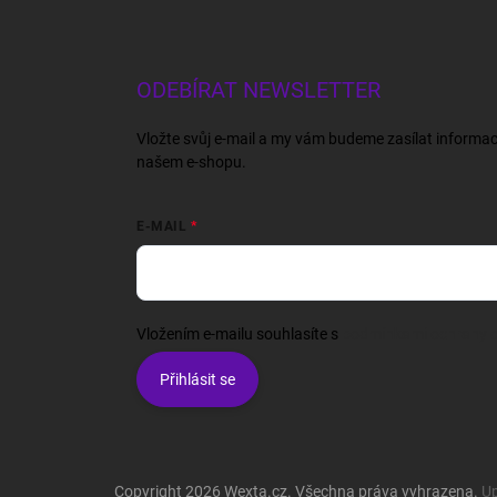
ODEBÍRAT NEWSLETTER
Vložte svůj e-mail a my vám budeme zasílat informa
našem e-shopu.
E-MAIL
Vložením e-mailu souhlasíte s
podmínkami ochrany o
Přihlásit se
Copyright 2026
Wexta.cz
. Všechna práva vyhrazena.
Up