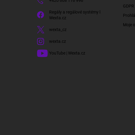
+420 608 116 996
GDPR 
Regály a regálové systémy l
Prohlá
Wexta.cz
Moje 
wexta_cz
wexta.cz
YouTube | Wexta.cz