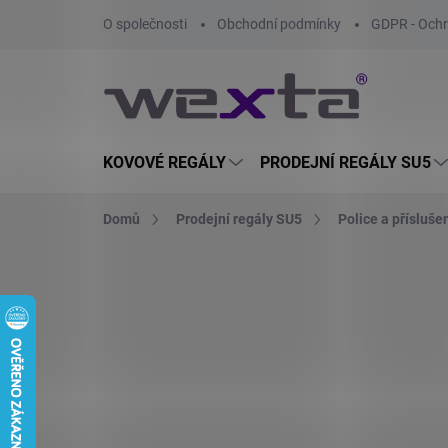
Přejít
O společnosti
Obchodní podmínky
GDPR - Ochr
na
obsah
KOVOVÉ REGÁLY
PRODEJNÍ REGÁLY SU5
Domů
Prodejní regály SU5
Police a přísluše