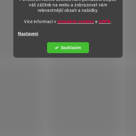
váš zážitek na webu a zobrazovat vám
relevantnější obsah a nabídky.
Více informací v
zásadách cookies
a
GDPR
.
Nastavení
Souhlasím