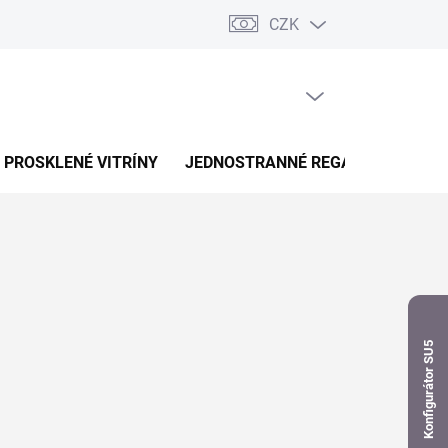
CZK
dnávka
PRÁZDNÝ KOŠÍK
NÁKUPNÍ
KOŠÍK
PROSKLENÉ VITRÍNY
JEDNOSTRANNÉ REGÁLY
OBOUS
Konfigurátor SU5