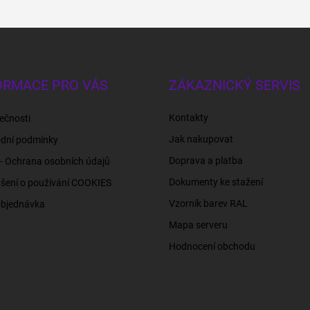
ORMACE PRO VÁS
ZÁKAZNICKÝ SERVIS
Kontakty
ečnosti
Jak nakupovat
dní podmínky
Doprava a platba
- Ochrana osobních údajů
Dokumenty ke stažení
šení o používání COOKIES
Vzorník barev RAL
objednávka
Mapa serveru
Hodnocení obchodu