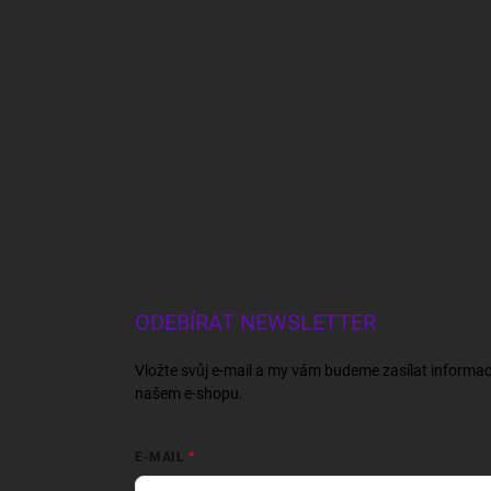
ODEBÍRAT NEWSLETTER
Vložte svůj e-mail a my vám budeme zasílat informa
našem e-shopu.
E-MAIL