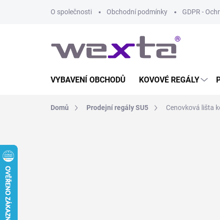
Přejít
O společnosti
Obchodní podmínky
GDPR - Ochr
na
obsah
VYBAVENÍ OBCHODŮ
KOVOVÉ REGÁLY
Domů
Prodejní regály SU5
Cenovková lišta 