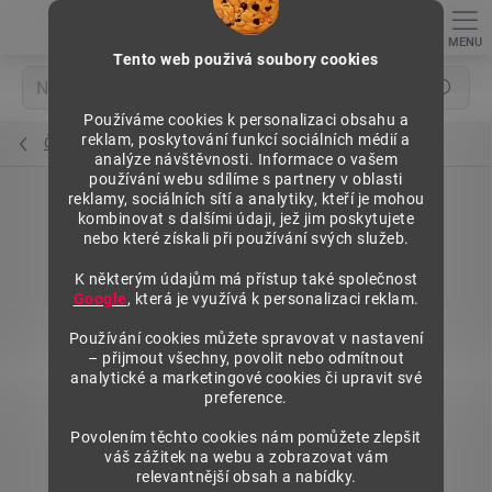
Přejít
na
obsah
Tento web použivá soubory cookies
Hledat
Používáme cookies k personalizaci obsahu a
reklam, poskytování funkcí sociálních médií a
Čela soklu půlkruhu
analýze návštěvnosti. Informace o vašem
používání webu sdílíme s partnery v oblasti
reklamy, sociálních sítí a analytiky, kteří je mohou
kombinovat s dalšími údaji, jež jim poskytujete
nebo které získali při používání svých služeb.
K některým údajům má přístup také společnost
Google
, která je využívá k personalizaci reklam.
Používání cookies můžete spravovat v nastavení
– přijmout všechny, povolit nebo odmítnout
analytické a marketingové cookies či upravit své
preference.
Povolením těchto cookies nám pomůžete zlepšit
váš zážitek na webu a zobrazovat vám
relevantnější obsah a nabídky.