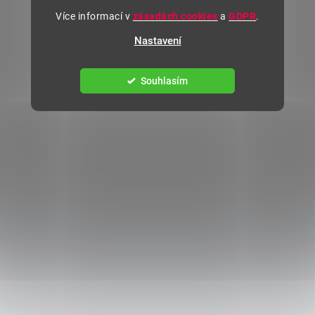
Více informací v
zásadách cookies
a
GDPR
.
Nastavení
Souhlasím