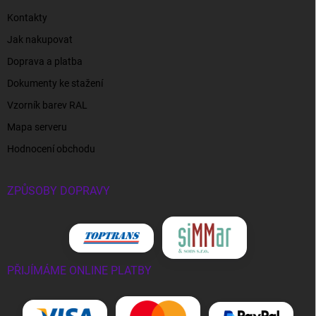
Kontakty
Jak nakupovat
Doprava a platba
Dokumenty ke stažení
Vzorník barev RAL
Mapa serveru
Hodnocení obchodu
ZPŮSOBY DOPRAVY
PŘIJÍMÁME ONLINE PLATBY