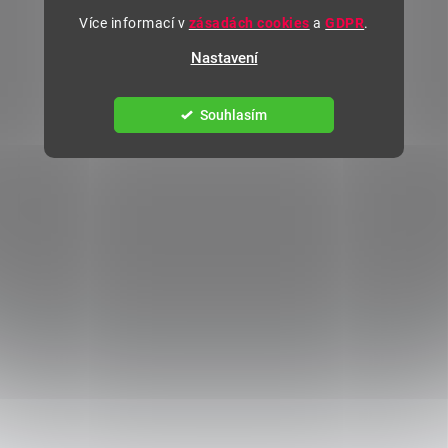
Více informací v
zásadách cookies
a
GDPR
.
Nastavení
Souhlasím