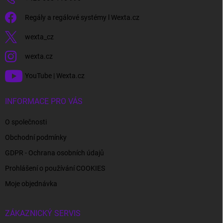
Regály a regálové systémy l Wexta.cz
wexta_cz
wexta.cz
YouTube | Wexta.cz
INFORMACE PRO VÁS
O společnosti
Obchodní podmínky
GDPR - Ochrana osobních údajů
Prohlášení o používání COOKIES
Moje objednávka
ZÁKAZNICKÝ SERVIS