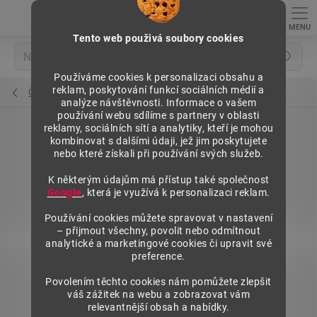
Přejít
na
obsah
Tento web použivá soubory cookies
Hledat
Používáme cookies k personalizaci obsahu a
reklam, poskytování funkcí sociálních médií a
Čelní opěry vysoké (sklo)
analýze návštěvnosti. Informace o vašem
používání webu sdílíme s partnery v oblasti
reklamy, sociálních sítí a analytiky, kteří je mohou
kombinovat s dalšími údaji, jež jim poskytujete
nebo které získali při používání svých služeb.
K některým údajům má přístup také společnost
Google
, která je využívá k personalizaci reklam.
Používání cookies můžete spravovat v nastavení
– přijmout všechny, povolit nebo odmítnout
analytické a marketingové cookies či upravit své
preference.
Povolením těchto cookies nám pomůžete zlepšit
váš zážitek na webu a zobrazovat vám
relevantnější obsah a nabídky.