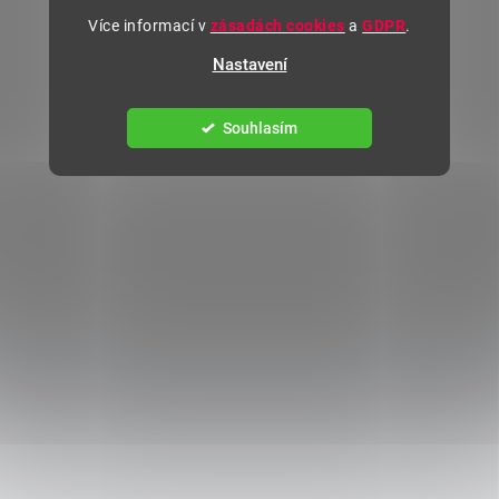
Více informací v
zásadách cookies
a
GDPR
.
Nastavení
Souhlasím