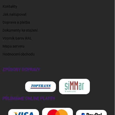
Kontakty
Jak nakupovat
Doprava a platba
Dokumenty ke stažení
Vzorník barev RAL
Mapa serveru
Hodnocení obchodu
ZPŮSOBY DOPRAVY
PŘIJÍMÁME ONLINE PLATBY