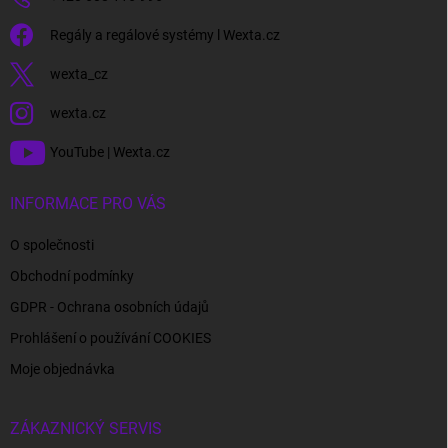
Regály a regálové systémy l Wexta.cz
wexta_cz
wexta.cz
YouTube | Wexta.cz
INFORMACE PRO VÁS
O společnosti
Obchodní podmínky
GDPR - Ochrana osobních údajů
Prohlášení o používání COOKIES
Moje objednávka
ZÁKAZNICKÝ SERVIS