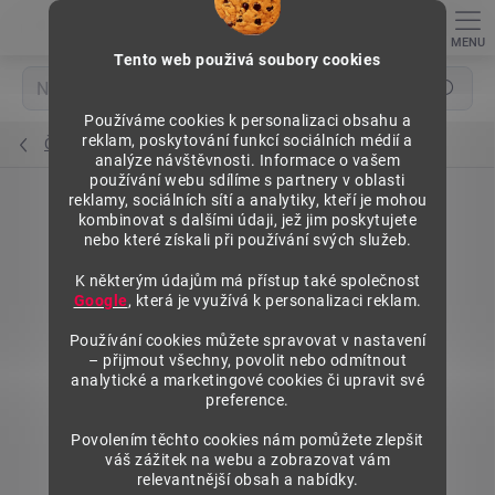
Přejít
na
obsah
Tento web použivá soubory cookies
Hledat
Používáme cookies k personalizaci obsahu a
reklam, poskytování funkcí sociálních médií a
Čelní opěry vysoké (plexisklo)
analýze návštěvnosti. Informace o vašem
používání webu sdílíme s partnery v oblasti
reklamy, sociálních sítí a analytiky, kteří je mohou
kombinovat s dalšími údaji, jež jim poskytujete
nebo které získali při používání svých služeb.
K některým údajům má přístup také společnost
Google
, která je využívá k personalizaci reklam.
Používání cookies můžete spravovat v nastavení
– přijmout všechny, povolit nebo odmítnout
analytické a marketingové cookies či upravit své
preference.
Povolením těchto cookies nám pomůžete zlepšit
váš zážitek na webu a zobrazovat vám
relevantnější obsah a nabídky.