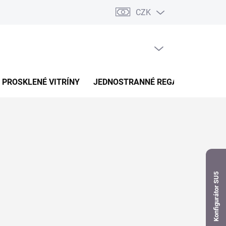
CZK
dnávka
PRÁZDNÝ KOŠÍK
NÁKUPNÍ
KOŠÍK
PROSKLENÉ VITRÍNY
JEDNOSTRANNÉ REGÁLY
OBOUS
Konfigurátor SU5