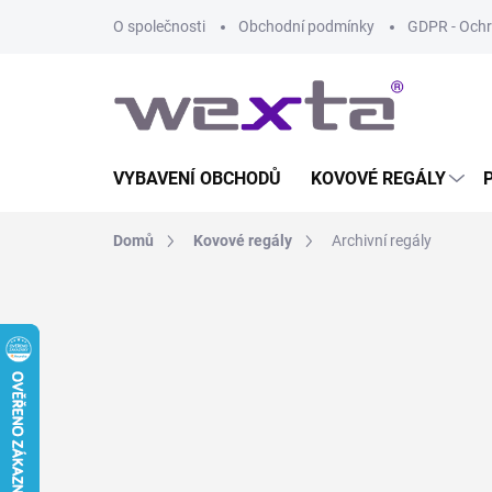
Přejít
O společnosti
Obchodní podmínky
GDPR - Ochr
na
obsah
VYBAVENÍ OBCHODŮ
KOVOVÉ REGÁLY
Domů
Kovové regály
Archivní regály