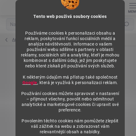
Přejít
na
obsah
Tento web použivá soubory cookies
Hledat
Používáme cookies k personalizaci obsahu a
reklam, poskytování funkcí sociálních médií a
Archivní regály
analýze návštěvnosti. Informace o vašem
používání webu sdílíme s partnery v oblasti
reklamy, sociálních sítí a analytiky, kteří je mohou
kombinovat s dalšími údaji, jež jim poskytujete
nebo které získali při používání svých služeb.
K některým údajům má přístup také společnost
Google
, která je využívá k personalizaci reklam.
Používání cookies můžete spravovat v nastavení
– přijmout všechny, povolit nebo odmítnout
analytické a marketingové cookies či upravit své
preference.
Povolením těchto cookies nám pomůžete zlepšit
váš zážitek na webu a zobrazovat vám
relevantnější obsah a nabídky.