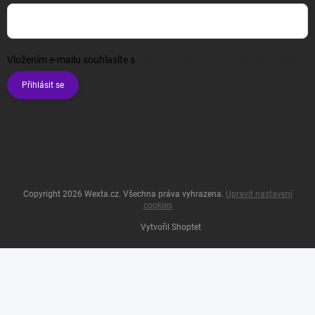
Vložením e-mailu souhlasíte s
podmínkami ochrany osobních údajů
Přihlásit se
Copyright 2026
Wexta.cz
. Všechna práva vyhrazena.
Upravit nastavení
cookies
Vytvořil Shoptet