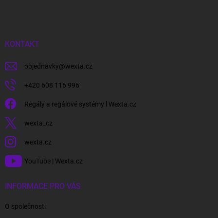
á
p
a
t
í
KONTAKT
objednavky
@
wexta.cz
+420 608 116 996
Regály a regálové systémy l Wexta.cz
wexta_cz
wexta.cz
YouTube | Wexta.cz
INFORMACE PRO VÁS
O společnosti