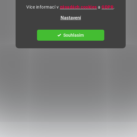
Více informací v
zásadách cookies
a
GDPR
.
Nastavení
Souhlasím