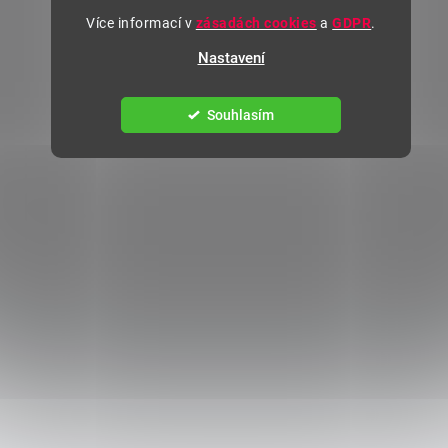
Více informací v
zásadách cookies
a
GDPR
.
Nastavení
Souhlasím