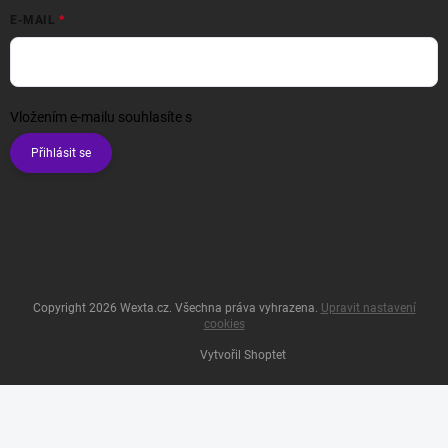
E-MAIL
Vložením e-mailu souhlasíte s
podmínkami ochrany osobních údajů
Přihlásit se
Copyright 2026
Wexta.cz
. Všechna práva vyhrazena.
Upravit nastavení
cookies
Vytvořil Shoptet