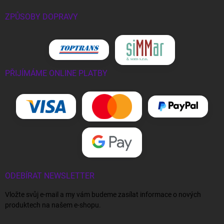
ZPŮSOBY DOPRAVY
PŘIJÍMÁME ONLINE PLATBY
ODEBÍRAT NEWSLETTER
Vložte svůj e-mail a my vám budeme zasílat informace o nových
produktech na našem e-shopu.