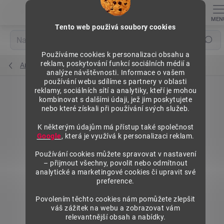
Přejít
na
obsah
Tento web použivá soubory cookies
Hledat
Používáme cookies k personalizaci obsahu a
reklam, poskytování funkcí sociálních médií a
Archivní regály
analýze návštěvnosti. Informace o vašem
používání webu sdílíme s partnery v oblasti
reklamy, sociálních sítí a analytiky, kteří je mohou
kombinovat s dalšími údaji, jež jim poskytujete
nebo které získali při používání svých služeb.
K některým údajům má přístup také společnost
Google
, která je využívá k personalizaci reklam.
Používání cookies můžete spravovat v nastavení
– přijmout všechny, povolit nebo odmítnout
analytické a marketingové cookies či upravit své
preference.
Povolením těchto cookies nám pomůžete zlepšit
váš zážitek na webu a zobrazovat vám
relevantnější obsah a nabídky.