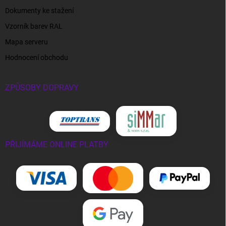
Dokumenty ke stažení
Vzorník barev RAL
Mapa serveru
Hodnocení obchodu
ZPŮSOBY DOPRAVY
PŘIJÍMÁME ONLINE PLATBY