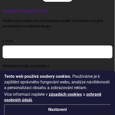
ODEBÍRAT NEWSLETTER
Vložte svůj e-mail a my vám budeme zasílat informace o nových
produktech na našem e-shopu.
E-MAIL
Vložením e-mailu souhlasíte s
podmínkami ochrany osobních údajů
Přihlásit se
Tento web používá soubory cookies.
Používáme je k
zajištění správného fungování webu, analýze návštěvnosti
a personalizaci obsahu a zobrazování reklam.
Více informací najdete v
zásadách cookies
a
ochraně
osobních údajů
.
Nastavení