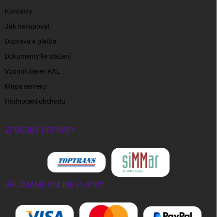
Kontakty
Jak nakupovat
Doprava a platba
Dokumenty ke stažení
Vzorník barev RAL
Mapa serveru
Hodnocení obchodu
ZPŮSOBY DOPRAVY
PŘIJÍMÁME ONLINE PLATBY