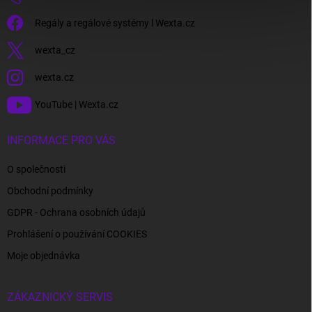
Regály a regálové systémy l Wexta.cz
wexta_cz
wexta.cz
YouTube | Wexta.cz
INFORMACE PRO VÁS
O společnosti
Obchodní podmínky
GDPR - Ochrana osobních údajů
Prohlášení o používání COOKIES
Moje objednávka
ZÁKAZNICKÝ SERVIS